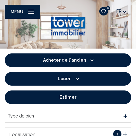
0
FR
MENU
Acheter
de l'ancien
Louer
De l'ancien
De l'immo pro
Estimer
à l'année
De l'immo pro
Type de bien
1
Localisation