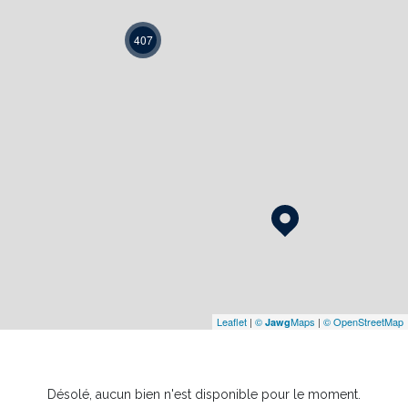
407
Leaflet
|
©
Maps
|
© OpenStreetMap
Jawg
Désolé, aucun bien n'est disponible pour le moment.