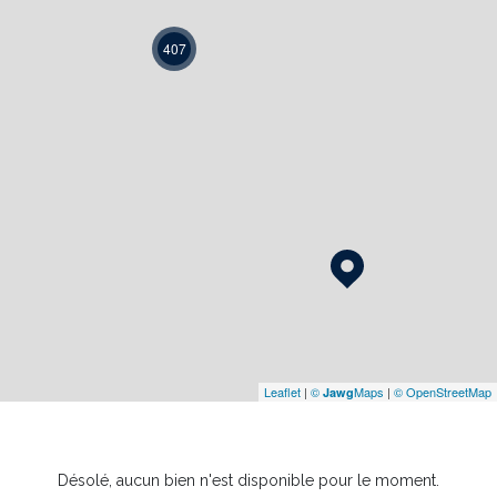
407
Leaflet
|
©
Maps
|
© OpenStreetMap
Jawg
Désolé, aucun bien n'est disponible pour le moment.