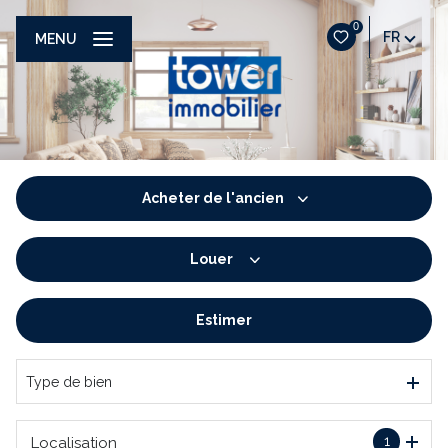
0
FR
MENU
Acheter
de l'ancien
Louer
De l'ancien
De l'immo pro
Estimer
à l'année
De l'immo pro
Type de bien
1
Localisation