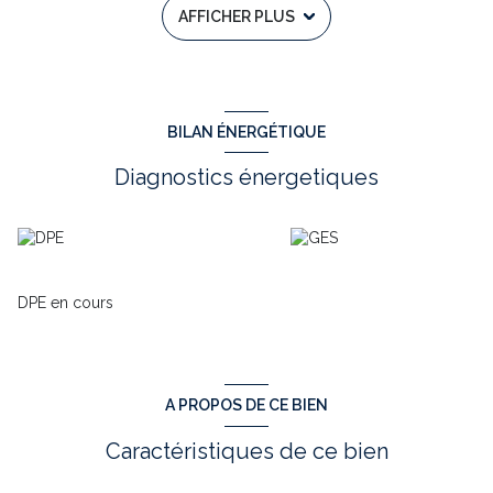
AFFICHER PLUS
d'eau avec une chambre au dessus .
L'étage se compose d'une grande chambre d'environ 20 m²
d'une entrée avec un hall et une petite mezanine pouvant
recevoir un petit lit
Les menuiseries sont en doubles vitrage , chauffage avec
pompe à chaleur air-air , et l'isolation des combles éfectué .
BILAN ÉNERGÉTIQUE
Vous disposez de toutes les comoditées à 5 mn .
N'attendez plus , venez visiter ce bien avec NEVES FERNAND de
Diagnostics énergetiques
l'agence TOWER Immobilier au 06 70 55 68 25
Annoce rédigée sous la responsabilitée éditoriale de Neves
Fernand RSAC N° 395 406 911 Rodez .
Les informations sur les risques auxquel ce bien est exposé
sont disponibles sur le site Géorisques :
WWW; georisques.gouv.fr
DPE en cours
Visitez ce bien avec Neves Fernad TOWWER IMMOBILIER .
Annonces rédigée et publiée par un agent mandataire
Annonce proposée par un agent commercial
A PROPOS DE CE BIEN
Caractéristiques de ce bien