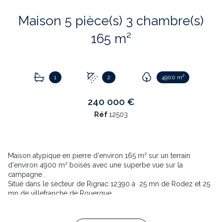
Maison 5 pièce(s) 3 chambre(s)
165 m²
1
2
4900 m²
240 000 €
Réf
12503
Maison atypique en pierre d'environ 165 m² sur un terrain
d'environ 4900 m² boisés avec une superbe vue sur la
campagne .
Situé dans le secteur de Rignac 12390 à 25 mn de Rodez et 25
mn de villefranche de Rouergue .
Elle se compose au RDC D'un salon / séjour avec une cuisine
ouverte , d'une salle de bain et d'un WC . Une autre pièce
attenante , salon /détente équipé d'un poêle a bois et d'une sale