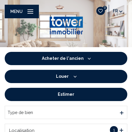
0
FR
MENU
Acheter
de l'ancien
Louer
De l'ancien
De l'immo pro
Estimer
à l'année
De l'immo pro
Type de bien
1
Localisation