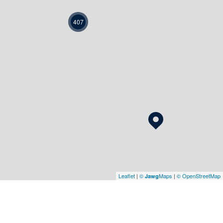
407
Leaflet
|
©
Maps
|
© OpenStreetMap
Jawg