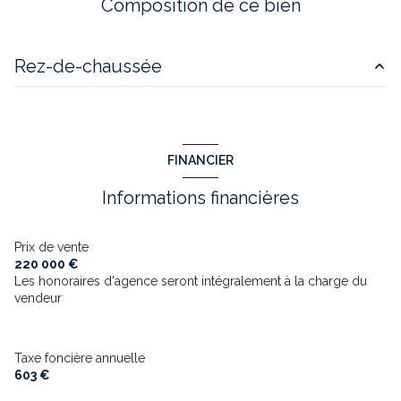
Composition de ce bien
cuisine séparée (équipée)
Rez-de-chaussée
Chauffage individuel : convecteur (electrique)
cuisine
11 m²
1 garage(s)
chambre
11.5 m²
FINANCIER
salle d'eau
4.5 m²
exposition Sud-Ouest
Informations financières
WC
2 m²
vue Campagne
cellier
2.5 m²
Prix de vente
220 000 €
cave
salon/sejour
27 m²
Les honoraires d'agence seront intégralement à la charge du
vendeur
chambre
10 m²
terrasse
chambre
11 m²
Taxe foncière annuelle
arboré
chambre
12.5 m²
603 €
WC
2 m²