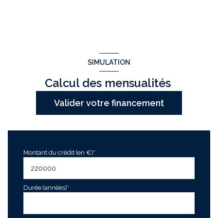
piscinable
chambre
11 m²
salle de bain
6 m²
garage
28 m²
SIMULATION
cave
10 m²
Calcul des mensualités
terrasse
40 m²
Valider votre financement
Montant du crédit (en €)*
Durée (années)*