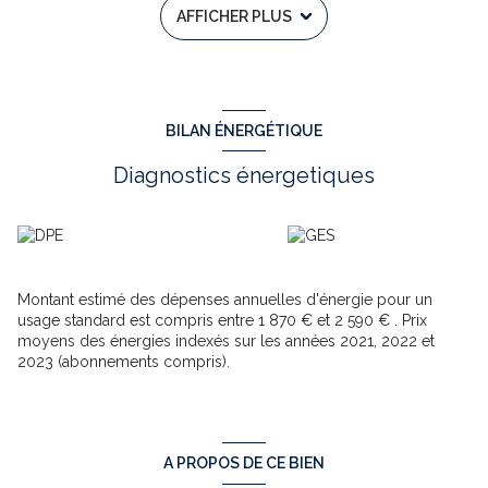
AFFICHER PLUS
une belle continuité entre intérieur et extérieur.
Vous profiterez également d’une cuisine indépendante
entièrement équipée, d’un spacieux salon en angle avec
cheminée, d’une salle d’eau ainsi que d’une salle de bain. Sur le
même niveau : garage et cave viennent compléter l’ensemble.
LES ATOUTS :
BILAN ÉNERGÉTIQUE
• Maison entièrement de plain-pied
• Très belles terrasses couvertes et carrelées
Diagnostics énergetiques
• Vue dégagée sur la campagne
• Quartier résidentiel calme et recherché
• DPE : C
• Toutes commodités à seulement 10 minutes de Montayral et
Fumel
Un cadre de vie paisible et confortable, idéal pour une famille
Montant estimé des dépenses annuelles d'énergie pour un
ou pour profiter pleinement de la campagne tout en restant
usage standard est compris entre 1 870 € et 2 590 € . Prix
proche des services.
moyens des énergies indexés sur les années 2021, 2022 et
À découvrir sans tarder !
2023 (abonnements compris).
Pascal COMBET-VALLOIS
EI Agent commercial RSAC n°452 154 156 CAHORS
Les informations sur les risques auxquels ce bien est exposé
sont disponibles sur :
www.georisques.gouv.fr
A PROPOS DE CE BIEN
Avant toute visite immobilière, conformément à l'article L561-5