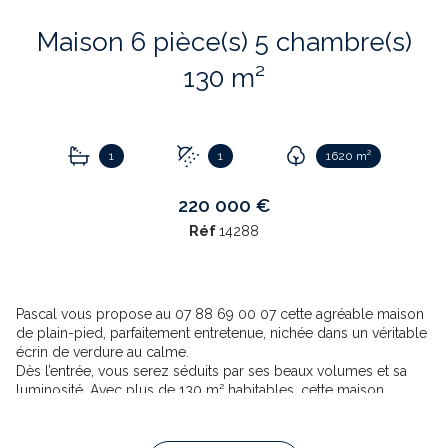
Maison 6 pièce(s) 5 chambre(s)
130 m²
1
1
1620 m²
220 000 €
Réf
14288
Pascal vous propose au 07 88 69 00 07 cette agréable maison
de plain-pied, parfaitement entretenue, nichée dans un véritable
écrin de verdure au calme.
Dès l’entrée, vous serez séduits par ses beaux volumes et sa
luminosité. Avec plus de 130 m² habitables, cette maison
familiale offre jusqu’à 5 chambres, ou 4 chambres et un bureau
selon vos besoins. Plusieurs pièces disposent de portes-
fenêtres ouvrant directement sur les terrasses et le jardin, créant