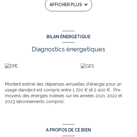
AFFICHER PLUS
L'espace nuit, de plain-pied, comprend une suite parentale avec
salle d'eau privative, une seconde chambre avec salle de bains
et WC, ainsi qu'un WC indépendant. Les deux chambres
bénéficient d'un accès à un balcon offrant une vue dégagée sur
la nature, dans un cadre paisible et verdoyant.
Atout majeur de cette propriété : un vaste sous-sol de 100 m²
BILAN ÉNERGÉTIQUE
environ comprenant une buanderie, offrant de nombreuses
possibilités d'aménagement, notamment la création d'un
Diagnostics énergetiques
appartement indépendant, d'un espace professionnel ou d'une
salle de loisirs.
Le terrain arboré de 938 m², en restanques permet de profiter
pleinement de plusieurs espaces extérieurs et offre un beau
potentiel d’aménagement paysager.
Montant estimé des dépenses annuelles d'énergie pour un
Cette villa séduira les amateurs de tranquillité, tout en restant à
usage standard est compris entre 1 700 € et 2 400 € . Prix
proximité des commodités et des axes principaux.
moyens des énergies indexés sur les années 2021, 2022 et
Les points forts :
2023 (abonnements compris).
Quartier résidentiel recherché de La Tour de Mare
Calme absolu et absence de vis-à-vis
Sous-sol aménageable de 90 m²
Terrain arboré de 938 m²
Fort potentiel d'évolution
A PROPOS DE CE BIEN
Une opportunité à découvrir sans tarder.