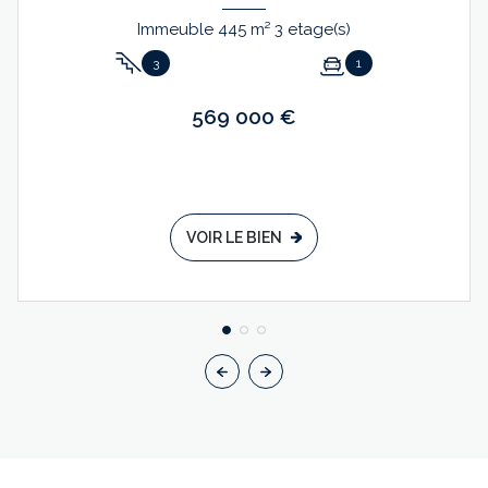
Immeuble 445 m² 3 etage(s)
3
1
569 000 €
VOIR LE BIEN