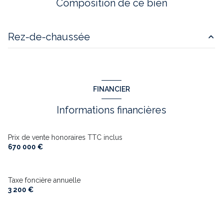
Composition de ce bien
1 garage(s)
Rez-de-chaussée
2 parking(s)
cuisine
m²
exposition Sud-Est
salon/sejour
40 m²
FINANCIER
chambre
15 m²
1 côté(s) mitoyen(s)
Informations financières
chambre
m²
1 niveau(x)
chambre
15 m²
Prix de vente honoraires TTC inclus
670 000 €
vue Nature
jardin
m²
balcon
m²
terrasse
Taxe foncière annuelle
terrasse
m²
3 200 €
arboré