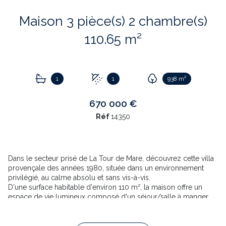
Maison 3 pièce(s) 2 chambre(s)
110.65 m²
1
1
938 m²
670 000 €
Réf
14350
Dans le secteur prisé de La Tour de Mare, découvrez cette villa
provençale des années 1980, située dans un environnement
privilégié, au calme absolu et sans vis-à-vis.
D'une surface habitable d'environ 110 m², la maison offre un
espace de vie lumineux composé d'un séjour/salle à manger
d'environ 40 m2 ouvrant sur une agréable terrasse
Une cuisine indépendante avec son patio intimiste est idéale
pour profiter des belles journées en toute sérénité.