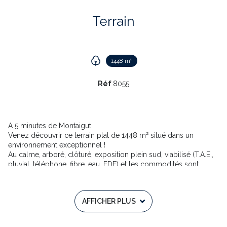
Terrain
1448 m²
Réf
8055
A 5 minutes de Montaigut
Venez découvrir ce terrain plat de 1448 m² situé dans un
environnement exceptionnel !
Au calme, arboré, clôturé, exposition plein sud, viabilisé (T.A.E.,
pluvial, téléphone, fibre, eau, EDF) et les commodités sont
accessibles à pied (école primaire, commerces, médecins,
coiffeur, ...)
A découvrir rapidement pour les amateurs d'espace, de nature
AFFICHER PLUS
et de tranquillité !
N'ATTENDEZ PLUS, VENEZ VISITER AVEC GREGORY LIMBOSCH
DE L'AGENCE TOWER IMMOBILIER AU 06 59 82 27 99 Annonce