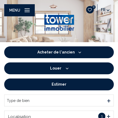
0
FR
MENU
Acheter
de l'ancien
Louer
De l'ancien
De l'immo pro
Estimer
à l'année
De l'immo pro
Type de bien
1
Localisation