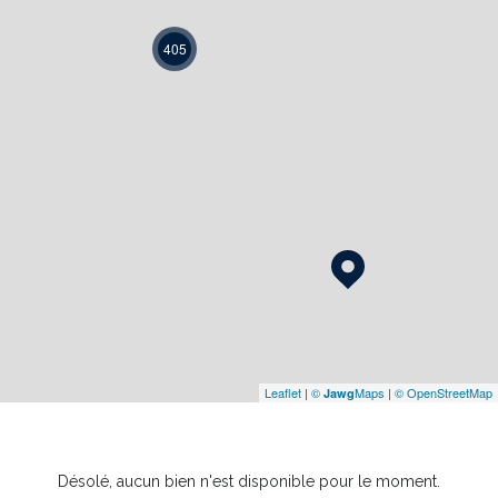
405
Leaflet
|
©
Maps
|
© OpenStreetMap
Jawg
Désolé, aucun bien n'est disponible pour le moment.