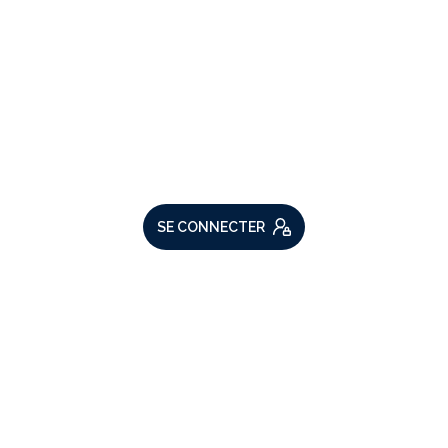
VOTRE ESPACE
Espace propriétaire
SE CONNECTER
ADHÉRENTS
Nous adhérons
Comme beaucoup, notre site
utilise les cookies