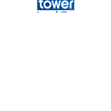
Tower immobilier
Chemin de la Vieille Côte,
31140
Launaguet
05 82 08 29 45
mandataires@tower-immobilier.com
NOS RÉSEAUX
Nous suivre