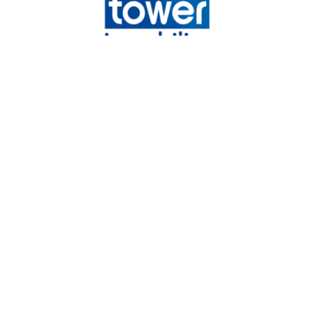
Tower immobilier
Chemin de la Vieille Côte,
31140
Launaguet
05 82 08 29 45
mandataires@tower-immobilier.com
NOS RÉSEAUX
Nous suivre