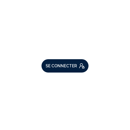
VOTRE ESPACE
Espace propriétaire
SE CONNECTER
ADHÉRENTS
Nous adhérons
Comme beaucoup, notre site
utilise les cookies