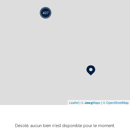
407
Leaflet
|
©
Maps
|
© OpenStreetMap
Jawg
Désolé, aucun bien n'est disponible pour le moment.