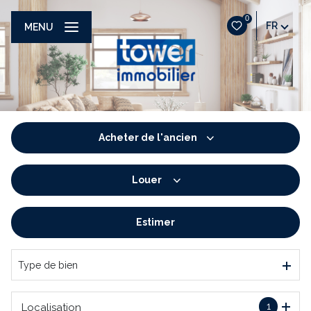
0
FR
MENU
Acheter
de l'ancien
Louer
De l'ancien
De l'immo pro
Estimer
à l'année
De l'immo pro
Type de bien
1
Localisation