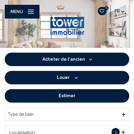
0
FR
MENU
Acheter
de l'ancien
Louer
De l'ancien
De l'immo pro
Estimer
à l'année
De l'immo pro
Type de bien
1
Localisation