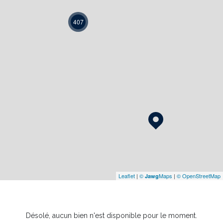
407
Leaflet
|
©
Maps
|
© OpenStreetMap
Jawg
Désolé, aucun bien n'est disponible pour le moment.