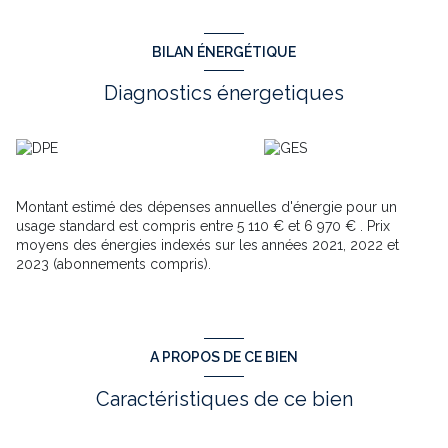
Les trois appartements situés aux étages sont actuellement
loués, assurant une rentabilité immédiate.
BILAN ÉNERGÉTIQUE
Le bien a toujours bénéficié d’une forte demande locative.
Idéal pour investisseur souhaitant allier rendement, et pourquoi
Diagnostics énergetiques
pas la possibilité de s'installer avec les avantages du logement
en rez de chaussée possédant un sous-sol, un garage et un
grand jardin, une configuration rare dans ce secteur.
Des travaux de rafraîchissement sont à prévoir sur le T2 et le T1
bis lors des prochains changements de locataires.
En exclusivité dans notre agence. N'hésitez pas à venir visiter.
Montant estimé des dépenses annuelles d'énergie pour un
Jean-Luc LACOMBE de l'agence TOWER IMMOBILIER
usage standard est compris entre 5 110 € et 6 970 € . Prix
disponible au 06 07 47 58 74 ou lacombejeanluc@gmail.com
moyens des énergies indexés sur les années 2021, 2022 et
Annonce rédigée sous la responsabilité éditoriale de Jean-Luc
2023 (abonnements compris).
LACOMBE - RSAC n°324 401 298 R.S.A.C. RODEZ
Les informations sur les risques auxquels ce bien est exposé
sont disponibles sur le site Géorisques
Annonce proposée par un agent commercial
A PROPOS DE CE BIEN
Caractéristiques de ce bien