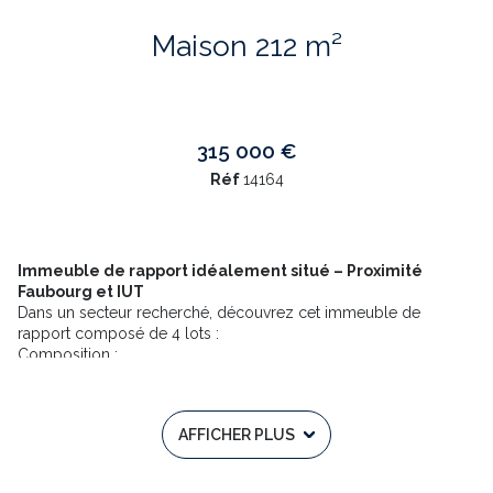
Maison 212 m²
315 000 €
Réf
14164
Immeuble de rapport idéalement situé – Proximité
Faubourg et IUT
Dans un secteur recherché, découvrez cet immeuble de
rapport composé de 4 lots :
Composition :
- Un T3 de 68 m² environ en rez-de-chaussée avec sous-sol,
garage et grand jardin (actuellement en rénovation, libre pour
location ou s’installer)
AFFICHER PLUS
- Un T3 traversant lumineux avec garage (loué). 73 m² environ
- Un T2 de 41 m² environ (loué)
- Un T1 bis de 36 m² environ (loué)