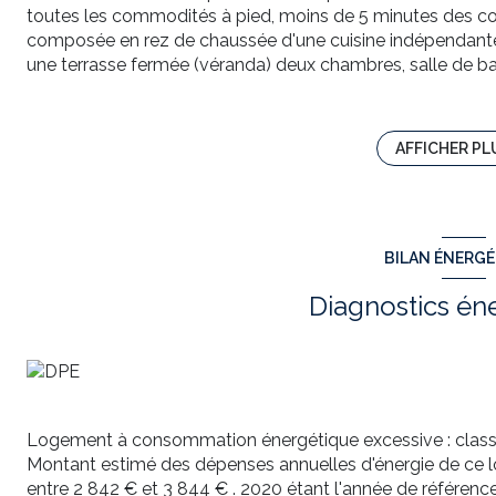
toutes les commodités à pied, moins de 5 minutes des com
composée en rez de chaussée d'une cuisine indépendante
une terrasse fermée (véranda) deux chambres, salle de ba
bureau, wc avec un lavabo. Une grande cave-rangement se
compléte l'ensemble de ce bien sur un terrain de 399m² clo
rare sur le secteur. A voir absolument coup de coeur assu
AFFICHER PL
PHILIPPE CASSAN DE L AGENCE TOWER IMMOBILIER est 
cassanp.towerimmo@gmail.com
Annonce rédigée sous la responsabilité éditoriale de Ph
Les informations sur les risques auxquels ce bien est expo
BILAN ÉNERG
www.géorisques.gouv.fr
Annonce proposée par un agent commercial
Diagnostics én
Logement à consommation énergétique excessive : clas
Montant estimé des dépenses annuelles d'énergie de ce 
entre 2 842 € et 3 844 € . 2020 étant l'année de référence d