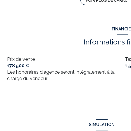
VOIR PLUS DE CARACT
1 niveau(x)
FINANCI
arboré
Informations f
Prix de vente
Ta
178 500 €
1 
Les honoraires d'agence seront intégralement à la
charge du vendeur
SIMULATION