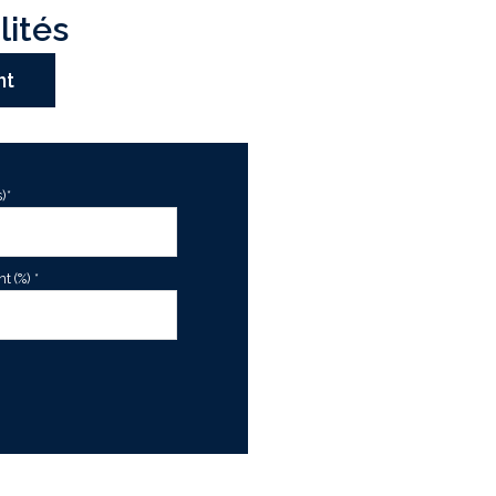
lités
nt
)*
 (%) *