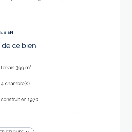
E BIEN
 de ce bien
terrain 399 m²
4 chambre(s)
construit en 1970
Chauffage individuel : convecteur (electrique)
exposition Nord-Est