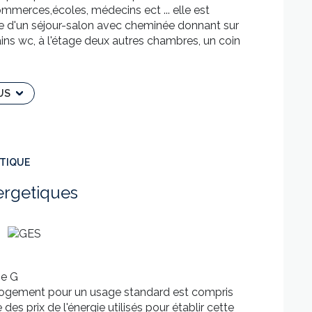
merces,écoles, médecins ect ... elle est
 d'un séjour-salon avec cheminée donnant sur
ins wc, à l'étage deux autres chambres, un coin
 trouve en sous-sol et un garage en rez de rue
s. Une rénovation intérieure est à prévoir...Bien
ré
US
disponible au 07 69 70 73 14 ou
ilippe Cassan - RSAC n°423 050 012 – RODEZ
sé sont disponibles sur le site Géorisques:
ÉTIQUE
ergetiques
se G
logement pour un usage standard est compris
es prix de l'énergie utilisés pour établir cette