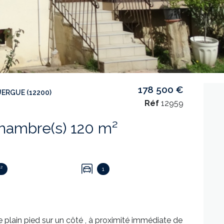
178 500 €
ERGUE (12200)
Réf
12959
Maison 6 pièce(s) 4 chambre(s) 120 m²
²
1
plain pied sur un côté , à proximité immédiate de