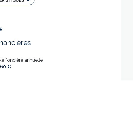
ÉRISTIQUES
terrasse
ER
accès handicapé
inancières
xe foncière annuelle
560 €