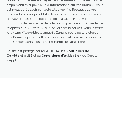
contactant directement l’Agence / Le Réseau. Consultez le site
https://cnil.fr/fr
pour plus d’informations sur vos droits. Si vous
estimez, après avoir contacté l'Agence / le Réseau, que vos
droits « Informatique et Libertés » ne sont pas respectés, vous
pouvez adresser une réclamation à la CNIL. Nous vous
informons de l’existence de la liste d'opposition au démarchage
téléphonique « Bloctel », sur laquelle vous pouvez vous inscrire
ici :
https://www.bloctel.gouv.fr
. Dans le cadre de la protection
des Données personnelles, nous vous invitons à ne pas inscrire
de Données sensibles dans le champ de saisie libre.
Ce site est protégé par reCAPTCHA, les
Politiques de
Confidentialité
et es
Conditions d'utilisation
de Google
s'appliquent.