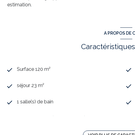
estimation.
A PROPOS DE C
Caractéristiques
Surface 120 m²
séjour 23 m²
1 salle(s) de bain
cuisine séparée (semi-équipée)
1 garage(s)