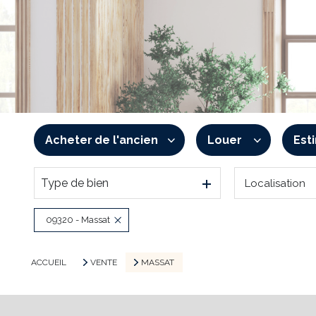
Acheter
de l'ancien
Louer
Est
Type de bien
Localisation
De l'ancien
à l'année
De l'immo pro
De l'immo pro
09320 - Massat
ACCUEIL
VENTE
MASSAT