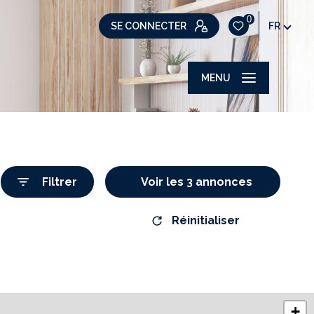
0
SE CONNECTER
FR
MENU
Filtrer
Voir les
3
annonces
Réinitialiser
+