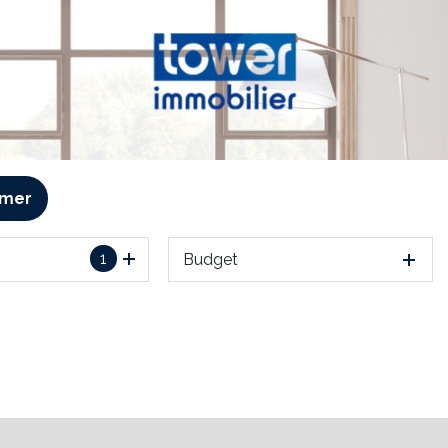
imer
1
Budget