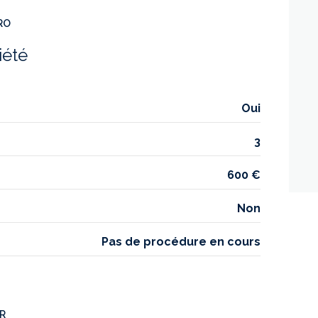
RO
iété
Oui
3
600 €
Non
Pas de procédure en cours
ER