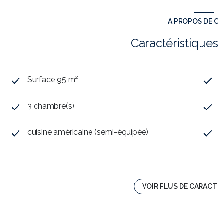
A PROPOS DE C
Caractéristiques
Surface 95 m²
3 chambre(s)
cuisine américaine (semi-équipée)
exposition Est
3 niveau(x)
VOIR PLUS DE CARACT
2 étage(s)