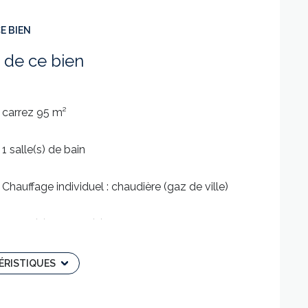
E BIEN
 de ce bien
carrez 95 m²
1 salle(s) de bain
Chauffage individuel : chaudière (gaz de ville)
2 côté(s) mitoyen(s)
1er étage
ÉRISTIQUES
terrasse