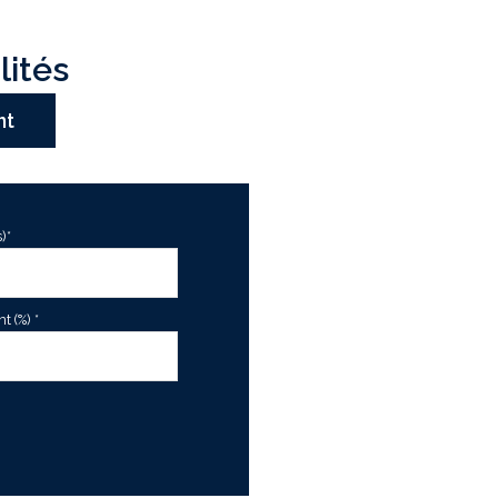
lités
nt
)*
 (%) *