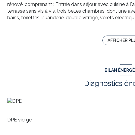
rénové, comprenant : Entrée dans séjour avec cuisine à 
terrasse sans vis à vis, trois belles chambres, dont une av
bains, toilettes, buanderie, double vitrage, volets électr
refait à neuf, syndic bénévole.
IDEAL PREMIER ACHAT, HABITABLE DE SUITE ET SANS
VENEZ VISITER AVEC Sylvie FRANZINI DE L AGENCE TO
AFFICHER PL
sylvie.franzini@tower-immobilier.fr. Annonce rédigée sous 
RSAC n°334 289 949- AGEN.
Annonce proposée par un agent commercial
BILAN ÉNERG
Diagnostics én
DPE vierge