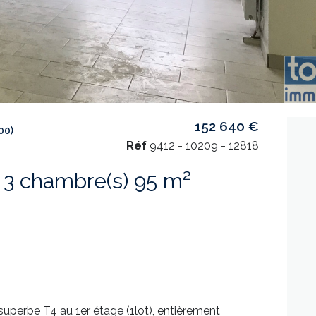
152 640 €
00)
Réf
9412 - 10209 - 12818
Appartement 4 pièce(s) 3 chambre(s) 95 m²
uperbe T4 au 1er étage (1lot), entièrement