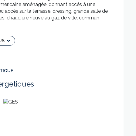
l'américaine aménagée, donnant accés à une
ec accés sur la terrasse, dressing, grande salle de
iques, chaudière neuve au gaz de ville, commun
 FRAIS. COUP DE COEUR ASSURE.
WER IMMOBILIER au 06 73 17 89 33 ou
US
la responsabilité éditoriale de Sylvie FRANZINI -
ÉTIQUE
ergetiques