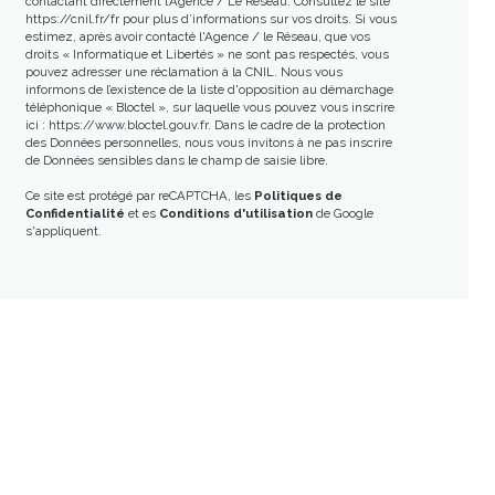
contactant directement l’Agence / Le Réseau. Consultez le site
https://cnil.fr/fr
pour plus d’informations sur vos droits. Si vous
estimez, après avoir contacté l'Agence / le Réseau, que vos
droits « Informatique et Libertés » ne sont pas respectés, vous
pouvez adresser une réclamation à la CNIL. Nous vous
informons de l’existence de la liste d'opposition au démarchage
téléphonique « Bloctel », sur laquelle vous pouvez vous inscrire
ici :
https://www.bloctel.gouv.fr
. Dans le cadre de la protection
des Données personnelles, nous vous invitons à ne pas inscrire
de Données sensibles dans le champ de saisie libre.
Ce site est protégé par reCAPTCHA, les
Politiques de
Confidentialité
et es
Conditions d'utilisation
de Google
s'appliquent.