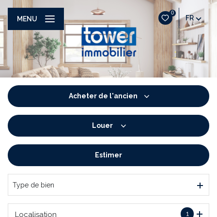
0
FR
MENU
Acheter
de l'ancien
Louer
De l'ancien
De l'immo pro
Estimer
à l'année
De l'immo pro
Type de bien
1
Localisation