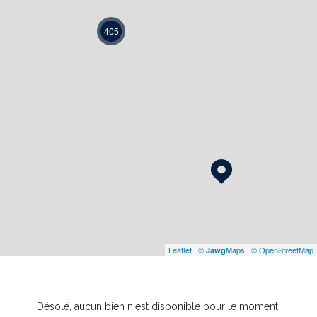
405
Leaflet
|
©
Maps
|
© OpenStreetMap
Jawg
Désolé, aucun bien n'est disponible pour le moment.