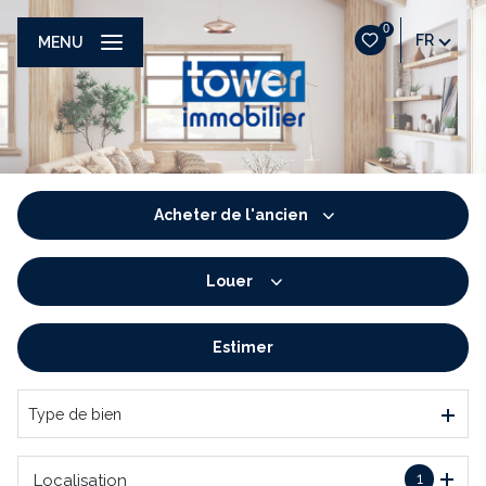
0
FR
MENU
Acheter
de l'ancien
Louer
De l'ancien
De l'immo pro
Estimer
à l'année
De l'immo pro
Type de bien
1
Localisation