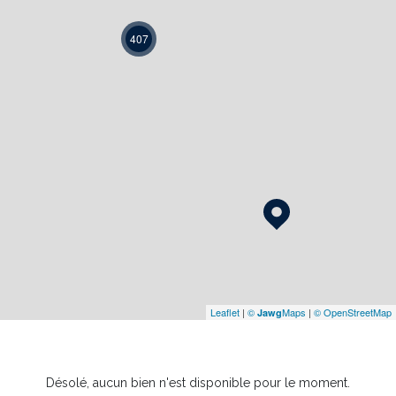
407
Leaflet
|
©
Maps
|
© OpenStreetMap
Jawg
Désolé, aucun bien n'est disponible pour le moment.