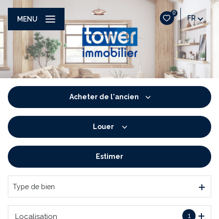
0
FR
MENU
Acheter
de l'ancien
Louer
De l'ancien
De l'immo pro
Estimer
à l'année
De l'immo pro
Type de bien
1
Localisation