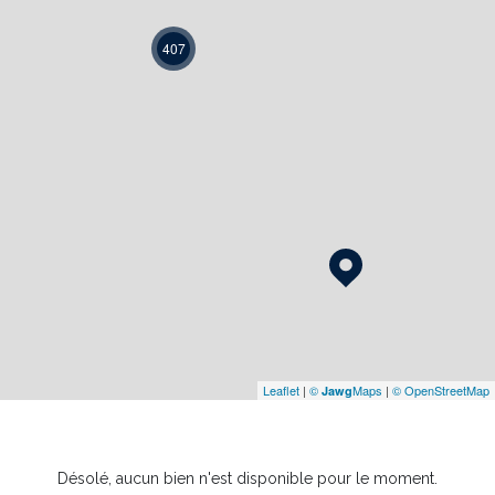
407
Leaflet
|
©
Maps
|
© OpenStreetMap
Jawg
Désolé, aucun bien n'est disponible pour le moment.