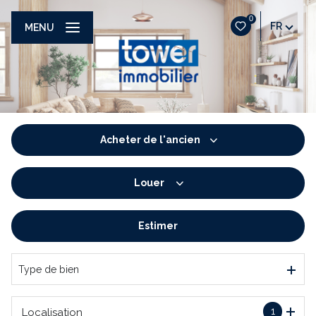
0
FR
MENU
Acheter
de l'ancien
Louer
De l'ancien
De l'immo pro
Estimer
à l'année
De l'immo pro
Type de bien
1
Localisation