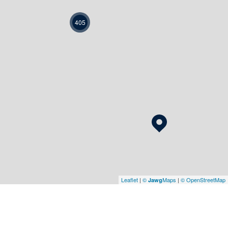
405
Leaflet
|
©
Maps
|
© OpenStreetMap
Jawg