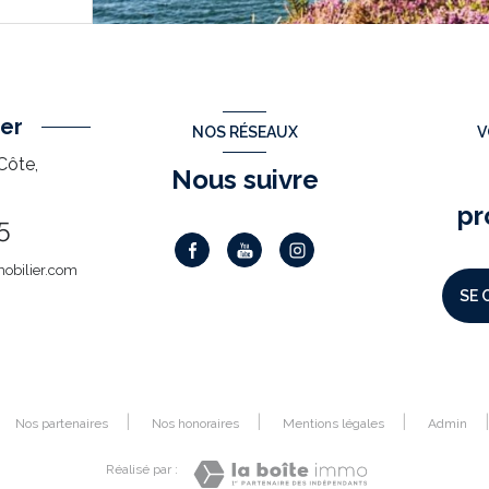
er
NOS RÉSEAUX
V
Côte,
Nous suivre
pr
5
obilier.com
SE 
Nos partenaires
Nos honoraires
Mentions légales
Admin
Réalisé par :