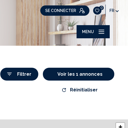
0
SE CONNECTER
FR
MENU
Filtrer
Voir les
1
annonces
Réinitialiser
+