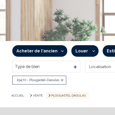
Acheter
de l'ancien
Louer
Est
Type de bien
Localisation
De l'ancien
à l'année
De l'immo pro
De l'immo pro
29470 - Plougastel-Daoulas
ACCUEIL
VENTE
PLOUGASTEL DAOULAS