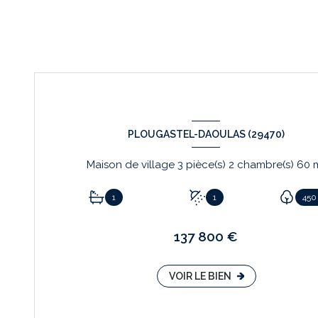
PLOUGASTEL-DAOULAS (29470)
Maison de village 
1
1
450
137 800 €
VOIR LE BIEN