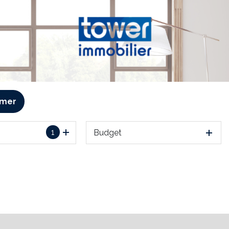
imer
1
Budget