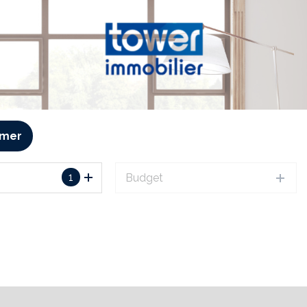
imer
1
Budget