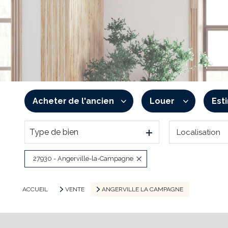
Acheter
de l'ancien
Louer
Est
Type de bien
Localisation
De l'ancien
à l'année
De l'immo pro
De l'immo pro
27930 - Angerville-la-Campagne
ACCUEIL
VENTE
ANGERVILLE LA CAMPAGNE