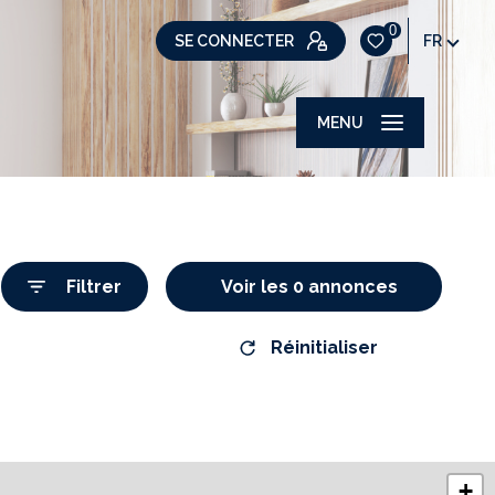
0
SE CONNECTER
FR
MENU
Filtrer
Voir les
0
annonces
Réinitialiser
+