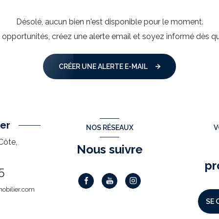
Désolé, aucun bien n'est disponible pour le moment.
pportunités, créez une alerte email et soyez informé dès qu
CRÉER UNE ALERTE E-MAIL
er
NOS RÉSEAUX
V
Côte,
Nous suivre
pr
5
obilier.com
SE 