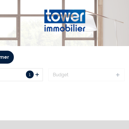
imer
1
Budget