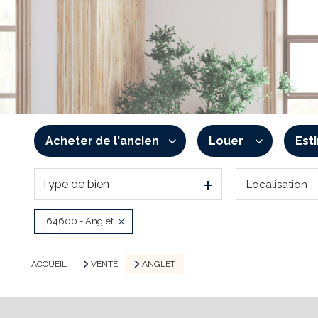
Acheter
de l'ancien
Louer
Est
Type de bien
Localisation
De l'ancien
à l'année
De l'immo pro
De l'immo pro
64600 - Anglet
ACCUEIL
VENTE
ANGLET