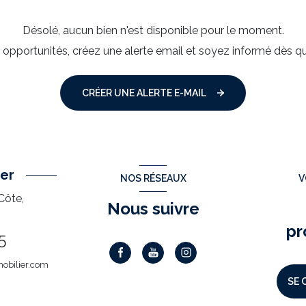
Désolé, aucun bien n'est disponible pour le moment.
pportunités, créez une alerte email et soyez informé dès qu
CRÉER UNE ALERTE E-MAIL
er
NOS RÉSEAUX
V
Côte,
Nous suivre
pr
5
obilier.com
SE 