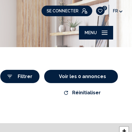
0
SE CONNECTER
FR
MENU
Filtrer
Voir les
0
annonces
Réinitialiser
+