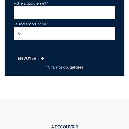
Votre apport (en €) *
Taux d'emprunt (%) *
ENVOYER
* Champs obligatoires
A DÉCOUVRIR