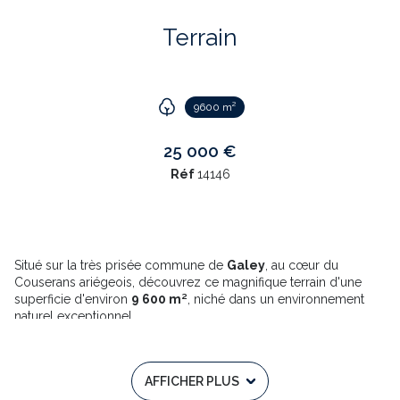
Terrain
9600 m²
25 000 €
Réf
14146
Situé sur la très prisée commune de
Galey
, au cœur du
Couserans ariégeois, découvrez ce magnifique terrain d'une
superficie d'environ
9 600 m²
, niché dans un environnement
naturel exceptionnel.
Ce bien rare bénéficie d'un cadre paisible et préservé, offrant
une vue dégagée sur les paysages environnants et un véritable
havre de tranquillité pour les amoureux de la nature.
AFFICHER PLUS
Implanté dans l'un des villages les plus recherchés du secteur,