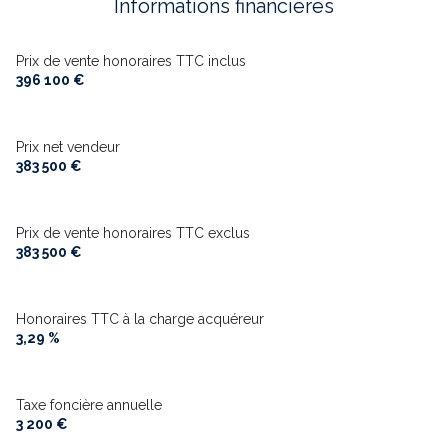
Informations financières
Chauffage individuel : panneaux rayonnant (electrique)
Prix de vente honoraires TTC inclus
396 100 €
1 garage(s)
Prix net vendeur
exposition Sud
383 500 €
1 niveau(x)
Prix de vente honoraires TTC exclus
383 500 €
vue CAMPAGNE
Honoraires TTC à la charge acquéreur
3,29 %
Taxe foncière annuelle
3 200 €