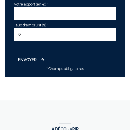
Votre apport (en €) *
Taux d'emprunt (%) *
ENVOYER
* Champs obligatoires
A DÉCOUVRIR