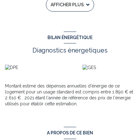
AFFICHER PLUS
parking intérieur, possibilité de rentrer un camping-car.
Piscine à coque, avec un abri de protection coulissant , plein
sud, avec grande terrasse cuisine d'été, pour vos réceptions et
votre farniente!
3 espaces salons, 3 salles de bain!
Mezzanine 42.782m² deuxième salon surplombant le premier
BILAN ÉNERGÉTIQUE
salon.
Classe énergétique correcte C.
Diagnostics énergetiques
Chauffage électrique, climatisation, radiateurs à inertie,
cheminée, électricité revue, isolation refaite récemment, briques
isolées, double vitrage partiel.
RDC: salon en L 43.875m² baies vttrées avec vue sur la piscine,
cheminée, cuisine séparée équipée, un étage mezzainine,
deuxième salon,
une chambre 13.580m² avec placard, une
Montant estimé des dépenses annuelles d'énergie de ce
salle d'eau et un WC, accès véranda chauffée,
troisième salon.
logement pour un usage standard est compris entre 1 890 € et
ETAGE:5 chambres, 12.393m², 12,288m², 12.151m², dont une
2 610 € . 2021 étant l'année de référence des prix de l'énergie
avec suite parentale 15.617m², 2 salles de bain 4m² environ et
utilisés pour établir cette estimation.
10,069m², 1 WC, 3 chambres donnant sur une grande terrasse
en hauteur 35,703m², avec vue sur la piscine.
Contactez ISABELLE MAILHO DE L'AGENCE TOWER
IMMOBILIER disponible au 06.34.36.26.34 ou
isabelle.mailho@tower-immobilier.fr
A PROPOS DE CE BIEN
Annonce immobilière rédigée sous la responsabilité éditoriale