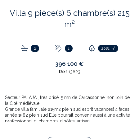
Villa 9 pièce(s) 6 chambre(s) 215
m²
2
1
2081 m²
396 100 €
Réf
13623
Secteur PALAJA , très prisé, 5 mn de Carcassonne, non loin de
la Cité médiévale!
Grande villa familiale 215m2 plein sud esprit vacances! 4 faces,
année 1982 plein sud Elle pourrait convenir aussi à une activité
professionnelle, chambres d'hôtes, artisan.
Grand garage 63.319m² deux portails pouvant accueillir deux
véhicules.
Beau parc arboré 2015m2 entièrement clôturé sans vis à vis,