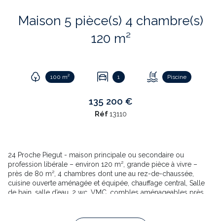
Maison 5 pièce(s) 4 chambre(s)
120 m²
100 m²
1
Piscine
135 200 €
Réf
13110
24 Proche Piegut - maison principale ou secondaire ou
profession libérale – environ 120 m², grande pièce à vivre –
près de 80 m², 4 chambres dont une au rez-de-chaussée,
cuisine ouverte aménagée et équipée, chauffage central, Salle
de bain, salle d’eau, 2 wc, VMC, combles aménageables près
de 100m², puits. Double vitrage, toiture neuve Dépendances,
jardinet – fort potentiel - Beaucoup de charme * Mérite la visite
Village dynamique, Angoulême à 50 km TGV Paris, Aeropo