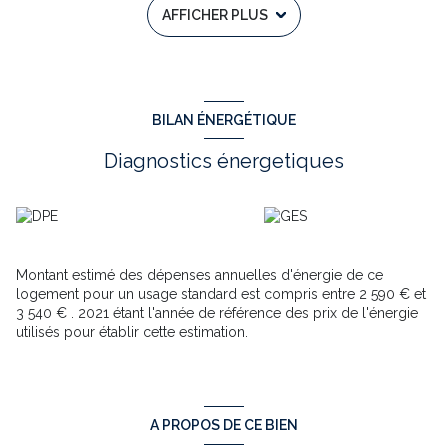
AFFICHER PLUS
Mandat n°: 13540.Prix 135200 € HAI
DPE E/E
Contacter Carole Gouyé 06 08 60 15 75 ou par mail : 
ca
RSAC n°44406554400033 - APE : 4619B 
Les informations sur les risques auxquels
BILAN ÉNERGÉTIQUE
ce bien est exposé sont disponibles sur le
site Géorisques :
www.georisques.gouv.f
Diagnostics énergetiques
#immobilier #immobilier #dordogne #tower-immobilier 
https://www.tower-immobilier.fr/8953-augignac-maison-de-
bourg-4-chambres-puits-dependances.html
Annonce proposée par un agent commercial
Montant estimé des dépenses annuelles d'énergie de ce
Les informations sur les risques auxquels ce bien est exposé
logement pour un usage standard est compris entre 2 590 € et
sont disponibles sur le site
Géorisques
3 540 € . 2021 étant l'année de référence des prix de l'énergie
utilisés pour établir cette estimation.
A PROPOS DE CE BIEN