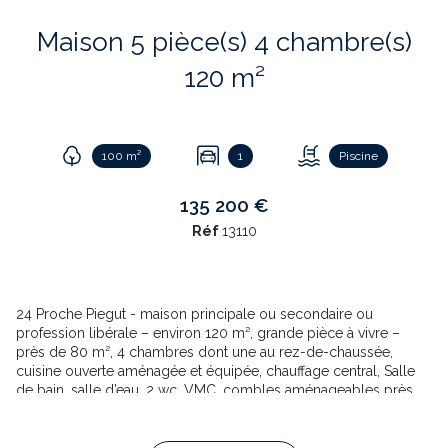
Maison 5 pièce(s) 4 chambre(s)
120 m²
100 m²
1
Piscine
135 200 €
Réf
13110
24 Proche Piegut - maison principale ou secondaire ou
profession libérale – environ 120 m², grande pièce à vivre –
près de 80 m², 4 chambres dont une au rez-de-chaussée,
cuisine ouverte aménagée et équipée, chauffage central, Salle
de bain, salle d’eau, 2 wc, VMC, combles aménageables près
de 100m², puits. Double vitrage, toiture neuve Dépendances,
jardinet – fort potentiel - Beaucoup de charme * Mérite la visite
Village dynamique, Angoulême à 50 km TGV Paris, Aeropo