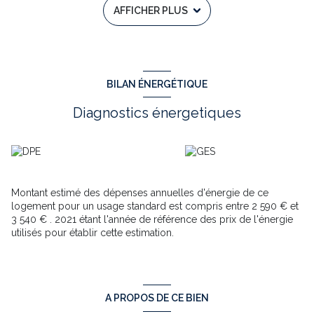
AFFICHER PLUS
Mandat n°: 13540.Prix 135200 € HAI
DPE E/E
Contacter Carole Gouyé 06 08 60 15 75 ou par mail : 
ca
RSAC n°44406554400033 - APE : 4619B 
Les informations sur les risques auxquels
BILAN ÉNERGÉTIQUE
ce bien est exposé sont disponibles sur le
site Géorisques :
www.georisques.gouv.f
Diagnostics énergetiques
#immobilier #immobilier #dordogne #tower-immobilier 
https://www.tower-immobilier.fr/8953-augignac-maison-de-
bourg-4-chambres-puits-dependances.html
Annonce proposée par un agent commercial
Montant estimé des dépenses annuelles d'énergie de ce
Les informations sur les risques auxquels ce bien est exposé
logement pour un usage standard est compris entre 2 590 € et
sont disponibles sur le site
Géorisques
3 540 € . 2021 étant l'année de référence des prix de l'énergie
utilisés pour établir cette estimation.
A PROPOS DE CE BIEN