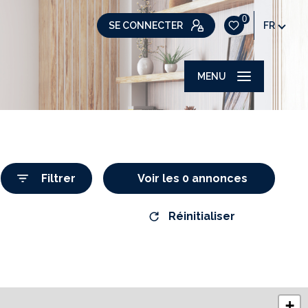
0
SE CONNECTER
FR
MENU
Filtrer
Voir les
0
annonces
Réinitialiser
+