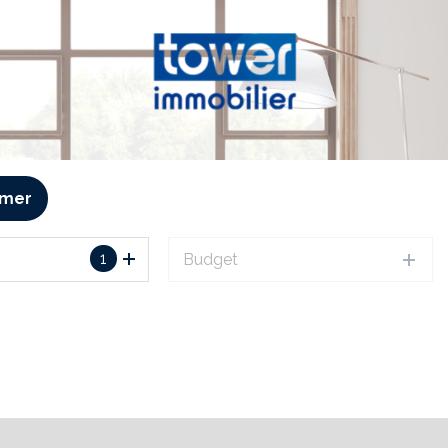
imer
1
Budget