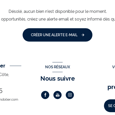
Désolé, aucun bien n'est disponible pour le moment.
pportunités, créez une alerte email et soyez informé dès qu
CRÉER UNE ALERTE E-MAIL
er
NOS RÉSEAUX
V
Côte,
Nous suivre
pr
5
obilier.com
SE 