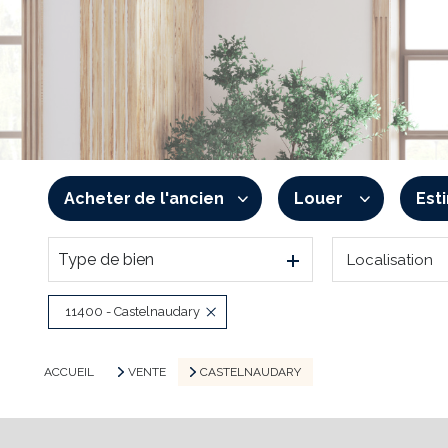
Acheter
de l'ancien
Louer
Est
Type de bien
Localisation
De l'ancien
à l'année
De l'immo pro
De l'immo pro
11400 - Castelnaudary
ACCUEIL
VENTE
CASTELNAUDARY