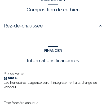
Composition de ce bien
Rez-de-chaussée
maison
200 m²
ECURIE
100 m²
FINANCIER
hangar
50 m²
Informations financières
Prix de vente
55 000 €
Les honoraires d'agence seront intégralement à la charge du
vendeur
Taxe foncière annuelle