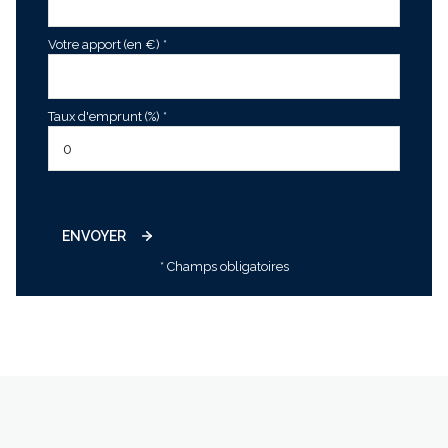
Votre apport (en €) *
Taux d'emprunt (%) *
ENVOYER
* Champs obligatoires