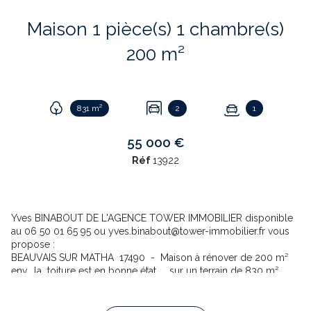
Maison 1 pièce(s) 1 chambre(s)
200 m²
831 m²
2
1
55 000 €
Réf
13922
Yves BINABOUT DE L'AGENCE TOWER IMMOBILIER disponible
au
06 50 01 65 95
ou
yves.binabout@tower-immobilier.fr
vous
propose :
BEAUVAIS SUR MATHA 17490 - Maison à rénover de 200 m²
env. la toiture est en bonne état , sur un terrain de 830 m²
avec 2 dépendances.
Un hangar et une écurie toiture à revoir pour les 2
dépendances . Assainissement collectif ( tabouret déjà