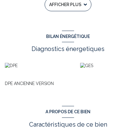
AFFICHER PLUS
existant ) - puits et citerne .
Les informations sur les risques auxquels ce bien est
exposé sont disponibles sur le site Géorisques :
www.georisques.gouv.fr
Annonce immobilière rédigée sous la responsabilité éditoriale
BILAN ÉNERGÉTIQUE
de Yves BINABOUT – RSAC N° 388 862 062 – SAINTES
Diagnostics énergetiques
Annonce proposée par un agent commercial
DPE ANCIENNE VERSION
A PROPOS DE CE BIEN
Caractéristiques de ce bien