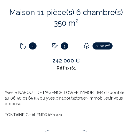
Maison 11 pièce(s) 6 chambre(s)
350 m²
4
3
4000 m²
242 000 €
Réf
13161
Yves BINABOUT DE L'AGENCE TOWER IMMOBILIER disponible
au
06 50 01 65 95
ou
yves.binabout@tower-immobilier.fr
vous
propose :
FONTAINE CHALENDRAY 17510
Secteur : seulement 7 mn de Néré 17510 - et de Créssé - 15 mn
d ' Aulnay Saint Onge -30 mn de Saint-Jean-d' Angely
Ensemble de 3 maisons de 350 m² habitables sur un terrain de