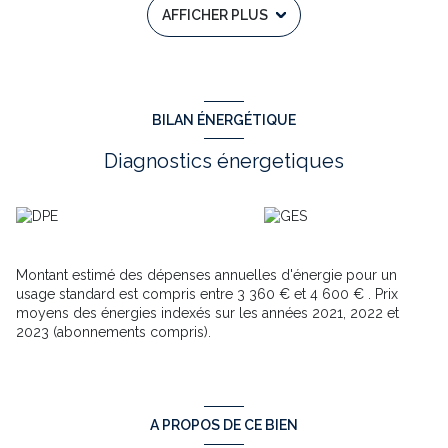
AFFICHER PLUS
4200 m²
Maison principale : Au rez-de-chaussée : séjour, salon, cuisine ,
buanderie, à l étage 4 chambres , 2 salle d' eau ,
2éme maison : séjour, salon cuisine, 2 chambres, salle d' eau
3éme maison : séjour, salon cuisine, 1 chambres, salle d' eau.
les maisons sont équipées de poêles à bois et ou cheminées ,
BILAN ÉNERGÉTIQUE
les menuiseries sont en double vitrage , chauffage fioul .
les dépendances: garages de 80 m², hangar ,grange , atelier ,
Diagnostics énergetiques
abris de jardin , puits.
Les informations sur les risques auxquels ce bien est
exposé sont disponibles sur le site Géorisques :
www.georisques.gouv.fr
Montant estimé des dépenses annuelles d'énergie pour un
usage standard est compris entre 3 360 € et 4 600 € . Prix
Annonce immobilière rédigée sous la responsabilité éditoriale
moyens des énergies indexés sur les années 2021, 2022 et
de Yves BINABOUT – RSAC N° 388 862 062 – SAINTES
2023 (abonnements compris).
m²
Annonce proposée par un agent commercial
A PROPOS DE CE BIEN