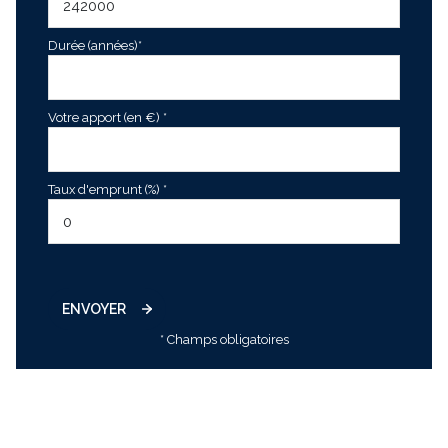
Durée (années)*
Votre apport (en €) *
Taux d'emprunt (%) *
ENVOYER
* Champs obligatoires