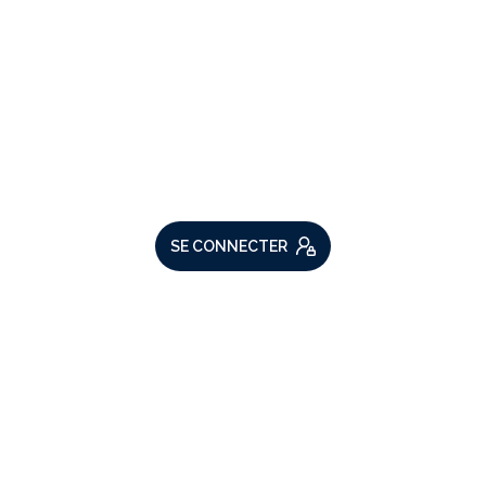
VOTRE ESPACE
Espace propriétaire
SE CONNECTER
ADHÉRENTS
Nous adhérons
Comme beaucoup, notre site
utilise les cookies