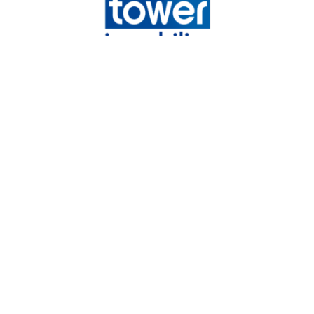
Tower immobilier
Chemin de la Vieille Côte,
31140
Launaguet
05 82 08 29 45
mandataires@tower-immobilier.com
NOS RÉSEAUX
Nous suivre