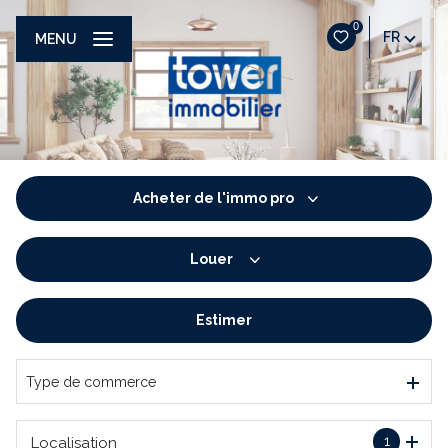
0
FR
MENU
Acheter
de l'immo pro
Louer
De l'ancien
De l'immo pro
Estimer
à l'année
De l'immo pro
Type de commerce
1
Localisation