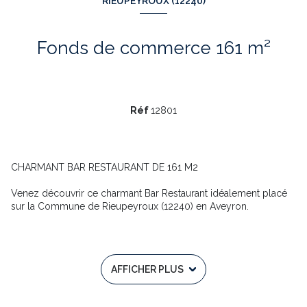
RIEUPEYROUX (12240)
Fonds de commerce 161 m²
Réf
12801
CHARMANT BAR RESTAURANT DE 161 M2
Venez découvrir ce charmant Bar Restaurant idéalement placé
sur la Commune de Rieupeyroux (12240) en Aveyron.
Il se situe sur les axes principaux de Rodez, Albi (via la RN88),
Villefranche de Rouergue ainsi qu’à proximité immédiate de
toutes les commodités (Intermarché à 100 mètres).
AFFICHER PLUS
Cet établissement avec une bonne rentabilité possède une
superficie totale de 161 m2 avec une capacité d’accueil de 50