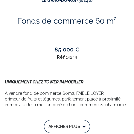
LE GRAU-DU-ROI (30240)
Fonds de commerce 60 m²
85 000 €
Réf
14249
UNIQUEMENT CHEZ TOWER IMMOBILIER
À vendre fond de commerce 60m2, FAIBLE LOYER
primeur de fruits et légumes, parfaitement placé à proximité
immédiate de la mer, entouré de bars, commerces, pharmacie,
et bénéficiant d’un parking public à deux pas.
chiffre d'affaires stable avec un potentiel de progression
permettant d'atteindre aisément 200K par ans
AFFICHER PLUS
Le commerce est vendu entièrement équipé, prêt à une reprise