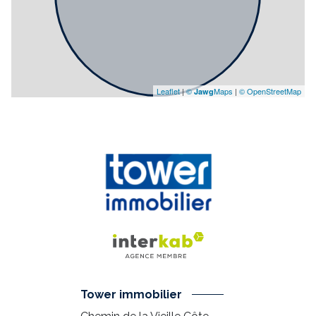
Leaflet
|
©
Maps
|
© OpenStreetMap
Jawg
Tower immobilier