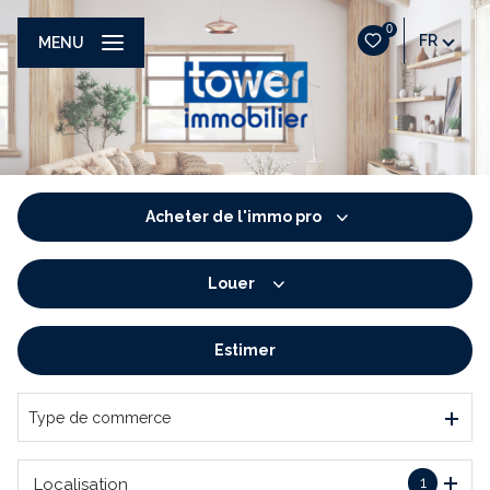
0
FR
MENU
Acheter
de l'immo pro
Louer
De l'ancien
De l'immo pro
Estimer
à l'année
De l'immo pro
Type de commerce
1
Localisation