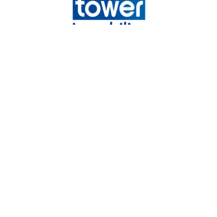
Tower immobilier
Chemin de la Vieille Côte,
31140
Launaguet
05 82 08 29 45
mandataires@tower-immobilier.com
NOS RÉSEAUX
Nous suivre