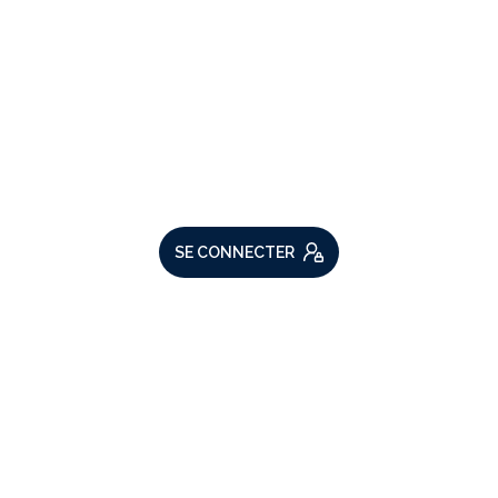
VOTRE ESPACE
Espace propriétaire
SE CONNECTER
ADHÉRENTS
Nous adhérons
Comme beaucoup, notre site
utilise les cookies