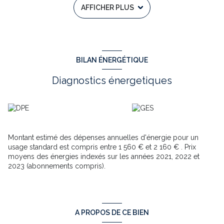
AFFICHER PLUS
Total des frais d'entrée à prévoir pour le locataire : 2020€
Pauline TERNOY mandataire indépendante EI TOWER
IMMOBILIER est disponible au 06 24 45 37 80 ou
pternoy.towerimmo@gmail.com Annonce rédigée sous la
responsabilité éditoriale de Pauline TERNOY- RSAC n° 790 927
768 - ARRAS – Les informations sur les risques auxquels ce
BILAN ÉNERGÉTIQUE
bien est exposé sont disponibles sur le site Géorisques :
www.georisques.gouv.fr
Diagnostics énergetiques
Annonce proposée par un agent commercial
Montant estimé des dépenses annuelles d'énergie pour un
usage standard est compris entre 1 560 € et 2 160 € . Prix
moyens des énergies indexés sur les années 2021, 2022 et
2023 (abonnements compris).
A PROPOS DE CE BIEN