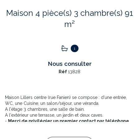
Maison 4 pièce(s) 3 chambre(s) 91
m²
1
Nous consulter
Réf
13828
Maison Lillers centre (rue Fanien) se compose : d'une entrée,
WC, une Cuisine, un salon/séjour, une véranda.
A l'étage 3 chambres, une salle de bain.
A l'extérieur une terrasse, un jardin et deux caves.
-
Merci de privilégier un premier contact par téléphone
.
-
Garantie Visale acceptée
.
Loyer mensuel
: 800 €, Charges 20 €,
Frais d’agence à la
charge du locataire
: 400 €,
Dépôt de garantie
: 800 €