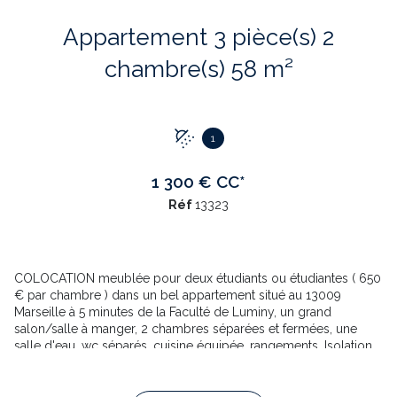
Appartement 3 pièce(s) 2
chambre(s) 58 m²
1
1 300 € CC*
Réf
13323
COLOCATION meublée pour deux étudiants ou étudiantes ( 650
€ par chambre ) dans un bel appartement situé au 13009
Marseille à 5 minutes de la Faculté de Luminy, un grand
salon/salle à manger, 2 chambres séparées et fermées, une
salle d'eau, wc séparés, cuisine équipée, rangements, Isolation
double vitrage PVC.Climatisation
TOUT EST COMPRIS DANS LE PRIX DU LOYER, Bus et Métro à
proximité, commerces, restaurants, Hypermaché.