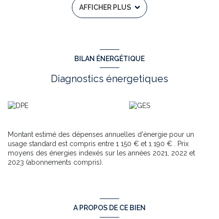
AFFICHER PLUS
N'ATTENDEZ PLUS, VENEZ LE VISITER AVEC Raphaël BOHANA
DE L'AGENCE TOWER IMMOBILIER AU 06 12 92 46 20
raphael.bohana@tower-immobilier.fr
Annonce immobilière
rédigée sous la responsabilité éditoriale d'un agent commercial
indépendant RSAC 347 573 834 – MARSEILLE
www.
georisques
.gouv.fr
BILAN ÉNERGÉTIQUE
Annonce proposée par un agent commercial
Diagnostics énergetiques
Montant estimé des dépenses annuelles d'énergie pour un
usage standard est compris entre 1 150 € et 1 190 € . Prix
moyens des énergies indexés sur les années 2021, 2022 et
2023 (abonnements compris).
A PROPOS DE CE BIEN