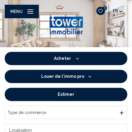
0
FR
MENU
Acheter
Louer
de l'immo pro
De l'ancien
De l'immo pro
Estimer
à l'année
De l'immo pro
Type de commerce