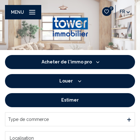
0
FR
MENU
Acheter
de l'immo pro
Louer
De l'ancien
De l'immo pro
Estimer
à l'année
De l'immo pro
Type de commerce