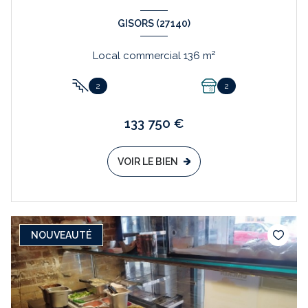
GISORS (27140)
Local commercial 136 m²
2
2
133 750 €
VOIR LE BIEN
NOUVEAUTÉ